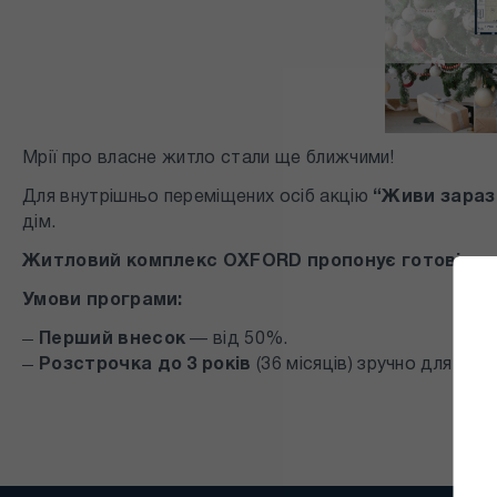
Мрії про власне житло стали ще ближчими!
Для внутрішньо переміщених осіб акцію
“Живи зараз
дім.
Житловий комплекс OXFORD пропонує готові ква
Умови програми:
Перший внесок
— від 50%.
Розстрочка до 3 років
(36 місяців) зручно для ва