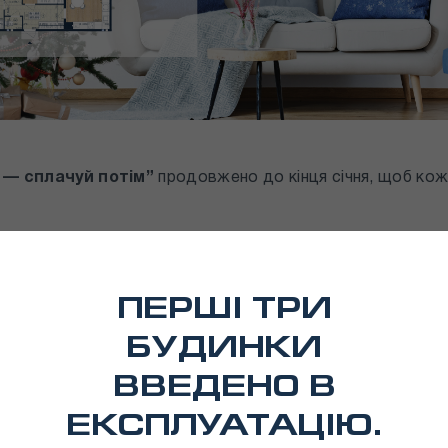
 — сплачуй потім”
продовжено до кінця січня, щоб кож
ртири з ремонтом.
ПЕРШІ ТРИ
шого бюджету.
БУДИНКИ
ВВЕДЕНО В
ЕКСПЛУАТАЦІЮ.