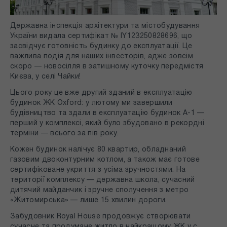
Державна інспекція архітектури та містобудування
України видала сертифікат № IY123250828696, що
засвідчує готовність будинку до експлуатації. Це
важлива подія для наших інвесторів, адже зовсім
скоро — новосілля в затишному куточку передмістя
Києва, у селі Чайки!
Цього року це вже другий зданий в експлуатацію
будинок ЖК Oxford: у лютому ми завершили
будівництво та здали в експлуатацію будинок А-1 —
перший у комплексі, який було збудовано в рекордні
терміни — всього за пів року.
Кожен будинок налічує 80 квартир, обладнаний
газовим двоконтурним котлом, а також має готове
сертифіковане укриття з усіма зручностями. На
території комплексу — державна школа, сучасний
дитячий майданчик і зручне сполучення з метро
«Житомирська» — лише 15 хвилин дороги.
Забудовник Royal House продовжує створювати
сучасне та продумане житло в найкращому ЖК у с.