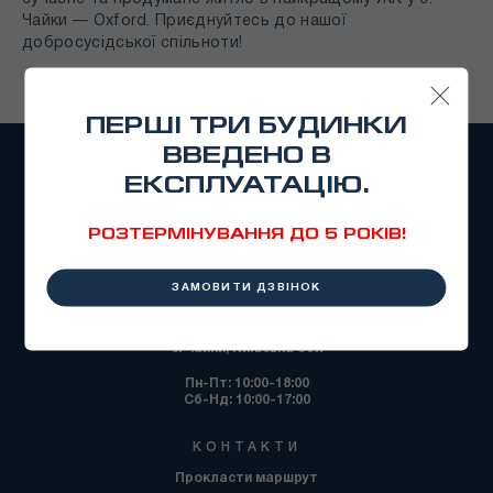
Чайки — Oxford. Приєднуйтесь до нашої
добросусідської спільноти!
ПЕРШІ ТРИ БУДИНКИ
ВВЕДЕНО В
ЕКСПЛУАТАЦІЮ.
РОЗТЕРМІНУВАННЯ ДО 5 РОКІВ!
ЗАМОВИТИ ДЗВІНОК
ВІДДІЛ ПРОДАЖУ
с. Чайки, Київська обл
Пн-Пт: 10:00-18:00
Сб-Нд: 10:00-17:00
КОНТАКТИ
Прокласти маршрут